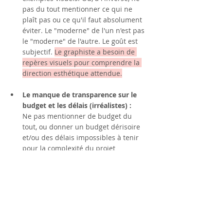
pas du tout mentionner ce qui ne 
plaît pas ou ce qu'il faut absolument 
éviter. Le "moderne" de l'un n'est pas 
le "moderne" de l'autre. Le goût est 
subjectif. 
Le graphiste a besoin de 
repères visuels pour comprendre la 
direction esthétique attendue.
Le manque de transparence sur le 
budget et les délais (irréalistes) :
Ne pas mentionner de budget du 
tout, ou donner un budget dérisoire 
et/ou des délais impossibles à tenir 
pour la complexité du projet 
demandé. 
Parfois, l'erreur est aussi 
de ne pas anticiper les temps de 
validation interne
. La transparence 
sur ces deux points permet au 
graphiste d'adapter sa proposition 
(devis et planning) dès le départ et 